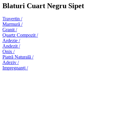
Blaturi Cuart Negru Sipet
Travertin /
Marmură /
Granit /
Quartz Compozit /
Ardezie /
Andezit /
Onix /
Piatră Naturală /
Adeziv /
Impregnanți /