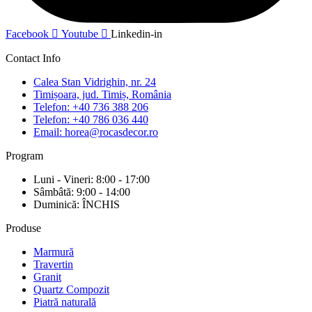
Facebook
Youtube
Linkedin-in
Contact Info
Calea Stan Vidrighin, nr. 24
Timișoara, jud. Timiș, România
Telefon: +40 736 388 206
Telefon: +40 786 036 440
Email: horea@rocasdecor.ro
Program
Luni - Vineri: 8:00 - 17:00
Sâmbâtă: 9:00 - 14:00
Duminică: ÎNCHIS
Produse
Marmură
Travertin
Granit
Quartz Compozit
Piatră naturală