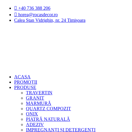
Sari
+40 736 388 206
la
horea@rocasdecor.ro
conținut
Calea Stan Vidrighin, nr. 24 Timișoara
ACASA
PROMOȚII
PRODUSE
TRAVERTIN
GRANIT
MARMURĂ
QUARTZ COMPOZIT
ONIX
PIATRĂ NATURALĂ
ADEZIV
IMPREGNANȚI ȘI DETERGENȚI