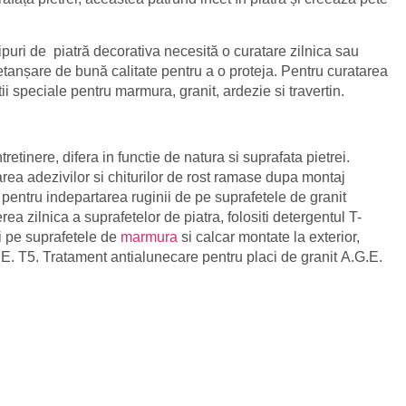
ipuri de piatră decorativa necesită o curatare zilnica sau
 etanșare de bună calitate pentru a o proteja. Pentru curatarea
ii speciale pentru marmura, granit, ardezie si travertin.
retinere, difera in functie de natura si suprafata pietrei.
rea adezivilor si chiturilor de rost ramase dupa montaj
i pentru indepartarea ruginii de pe suprafetele de granit
erea zilnica a suprafetelor de piatra, folositi detergentul
T-
i pe suprafetele de
marmura
si calcar montate la exterior,
.E. T5
. Tratament antialunecare pentru placi de granit
A.G.E.