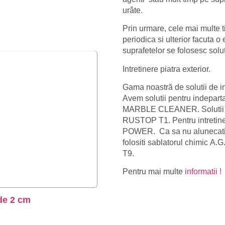
urâte.
Prin urmare, cele mai multe t
periodica si ulterior facuta o
suprafetelor se folosesc solut
Intretinere piatra exterior.
Gama noastră de solutii de int
Avem solutii pentru indeparta
MARBLE CLEANER
. Soluti
RUSTOP T1
. Pentru intretin
POWER
. Ca sa nu alunecat
folositi sablatorul chimic
A.G
T9
.
Pentru mai multe
informatii !
 de 2 cm