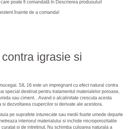
care poate fi comandată în
Descrierea produsului
!
 existent înainte de a comanda!
contra igrasie si
 mucegai. SIL 16 este un impregnant cu efect natural contra
i special destinat pentru tratamentul materialelor poroase,
amida sau ciment. . Avand o alcalinitate crescuta acesta
 si dezvoltarea ciupercilor si derivate ale acestora.
tuia pe suprafete intunecate sau medii foarte umede departe
etreaza interiorul materialului si inchide microporozitatile
curatat si de intretinut. Nu schimba culoarea naturala a