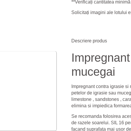
**Verificați
cantitatea minimă
Solicitați imagini ale lotului
Descriere produs
Impregnant 
mucegai
Impregnant contra igrasie si
petelor de igrasie sau mucega
limestone , sandstones , car
elimina si impiedica formarea
Se recomanda folosirea aces
de razele soarelui. SIL 16 pen
facand suprafata mai usor de 