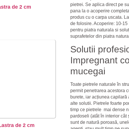
pietrei. Se aplica direct pe s
astra de 2 cm
pana la o acoperire completa
produs cu o carpa uscata. Las
de folosire. Acoperire: 10-15 
pentru piatra naturala si soluț
suprafetelor din piatra natura
Solutii prof
Impregnant con
mucegai
Toate pietrele naturale în st
permit penetrarea acestora c
burete, iar acțiunea capilară 
alte solutii. Pietrele foarte 
timp ce pietrele mai dense nu.
pardoseli (atât în ​​interior câ
sunt de natură poroasă, unele
Lastra de 2 cm
agenti stau mult timp pe supr