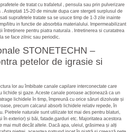
uprafetele de tratat cu trafaletul , pensula sau prin pulverizare
 . Asteptati 15-20 de minute dupa care stergeti surplusul de
ati suprafetele tratate sa se usuce timp de 1-3 zile inainte
mp/litru in functie de absorbtia materialului. Impermeabilizant
ii întreținere pentru piatra naturala . Intretinerea si curatatrea
la se face zilnic sau periodic.
esionale STONETECHN –
tra petelor de igrasie si
ructura lor au îmbibate canale capilare interconectate care
u lichide și gaze. Aceste canale poroase acționează ca un
atrage lichidele în timp, împreună cu orice săruri dizolvate și
poroase, precum calcarul absorb lichidele relativ repede, în
 Pietrele naturale sunt utilizate tot mai des pentru blaturi,
t și în exterior) și băi, fatade,garduri etc. Majoritatea acestora
 mai mult decât altele. Dacă apa, uleiul, grăsimea și alți
afața pietrei, aceastea patrund incet în piatră și creează pete