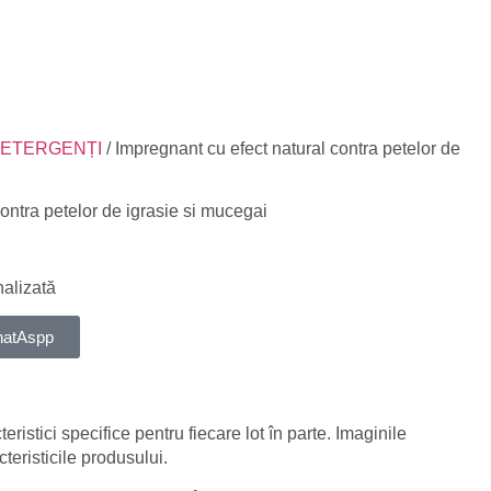
DETERGENȚI
/ Impregnant cu efect natural contra petelor de
ontra petelor de igrasie si mucegai
nalizată
WhatAspp
ristici specifice pentru fiecare lot în parte. Imaginile
teristicile produsului.