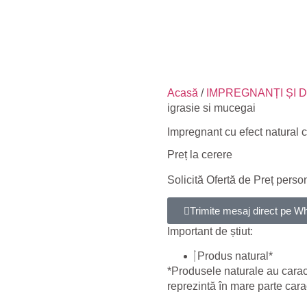
Acasă
/
IMPREGNANȚI ȘI 
igrasie si mucegai
Impregnant cu efect natural c
Preț la cerere
Solicită Ofertă de Preț perso
Trimite mesaj direct pe 
Important de știut:
Produs natural*
*Produsele naturale au caracte
reprezintă în mare parte carac