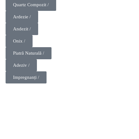
Quartz Compozit /
Ardezie /
Andezit /
Onix /
Piatră Naturală /
Adeziv /
Impregnanți /