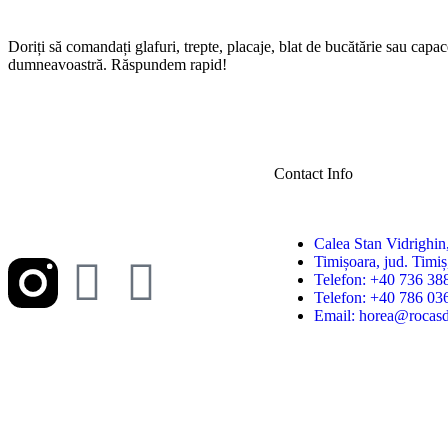
Doriți să comandați glafuri, trepte, placaje, blat de bucătărie sau capa
dumneavoastră. Răspundem rapid!
Contact Info
Calea Stan Vidrighin,
Timișoara, jud. Timi
Telefon: +40 736 38
Telefon: +40 786 03
Email: horea@rocasd