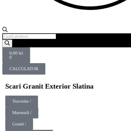
0,00
lei
0
CALCULATOR
Scari Granit Exterior Slatina
Travertin /
Marmură /
Granit /