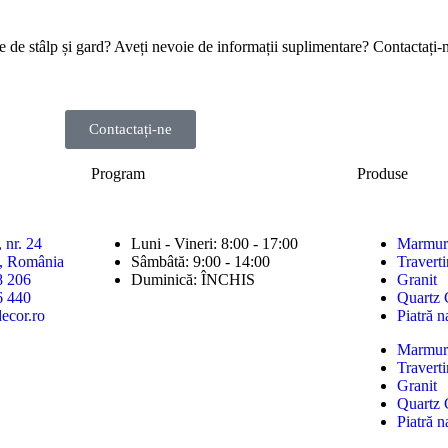
ce de stâlp și gard? Aveți nevoie de informații suplimentare? Contactați-n
Contactați-ne
Program
Produse
 nr. 24
Luni - Vineri: 8:00 - 17:00
Marmur
ș, România
Sâmbâtă: 9:00 - 14:00
Traverti
8 206
Duminică: ÎNCHIS
Granit
6 440
Quartz 
ecor.ro
Piatră n
Marmur
Traverti
Granit
Quartz 
Piatră n