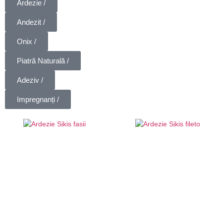
Ardezie /
Andezit /
Onix /
Piatră Naturală /
Adeziv /
Impregnanți /