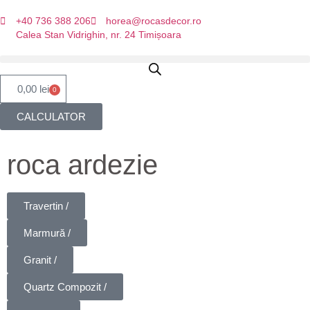
+40 736 388 206
horea@rocasdecor.ro
Calea Stan Vidrighin, nr. 24 Timișoara
0,00
lei
0
CALCULATOR
roca ardezie
Travertin /
Marmură /
Granit /
Quartz Compozit /