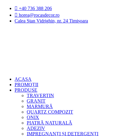
Sari
+40 736 388 206
la
horea@rocasdecor.ro
conținut
Calea Stan Vidrighin, nr. 24 Timișoara
ACASA
PROMOȚII
PRODUSE
TRAVERTIN
GRANIT
MARMURĂ
QUARTZ COMPOZIT
ONIX
PIATRĂ NATURALĂ
ADEZIV
IMPREGNANȚI ȘI DETERGENȚI