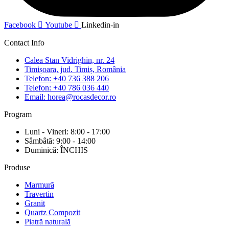
Facebook
Youtube
Linkedin-in
Contact Info
Calea Stan Vidrighin, nr. 24
Timișoara, jud. Timiș, România
Telefon: +40 736 388 206
Telefon: +40 786 036 440
Email: horea@rocasdecor.ro
Program
Luni - Vineri: 8:00 - 17:00
Sâmbâtă: 9:00 - 14:00
Duminică: ÎNCHIS
Produse
Marmură
Travertin
Granit
Quartz Compozit
Piatră naturală