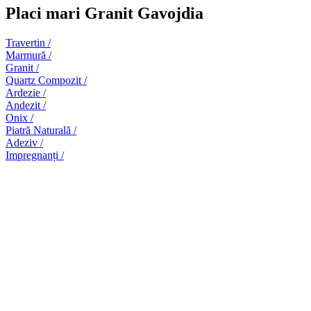
Placi mari Granit Gavojdia
Travertin /
Marmură /
Granit /
Quartz Compozit /
Ardezie /
Andezit /
Onix /
Piatră Naturală /
Adeziv /
Impregnanți /