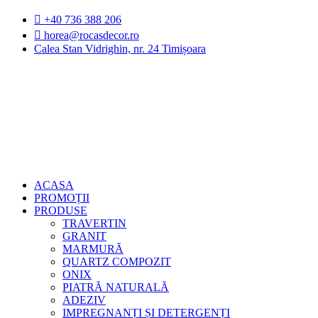
Sari
+40 736 388 206
la
horea@rocasdecor.ro
conținut
Calea Stan Vidrighin, nr. 24 Timișoara
ACASA
PROMOȚII
PRODUSE
TRAVERTIN
GRANIT
MARMURĂ
QUARTZ COMPOZIT
ONIX
PIATRĂ NATURALĂ
ADEZIV
IMPREGNANȚI ȘI DETERGENȚI