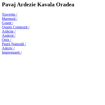
Pavaj Ardezie Kavala Oradea
Travertin /
Marmură /
Granit /
Quartz Compozit /
Ardezie /
Andezit /
Onix /
Piatră Naturală /
Adeziv /
Impregnanți /