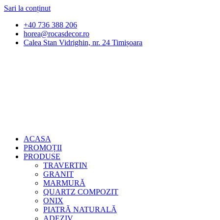
Sari la conținut
+40 736 388 206
horea@rocasdecor.ro
Calea Stan Vidrighin, nr. 24 Timișoara
ACASA
PROMOȚII
PRODUSE
TRAVERTIN
GRANIT
MARMURĂ
QUARTZ COMPOZIT
ONIX
PIATRĂ NATURALĂ
ADEZIV