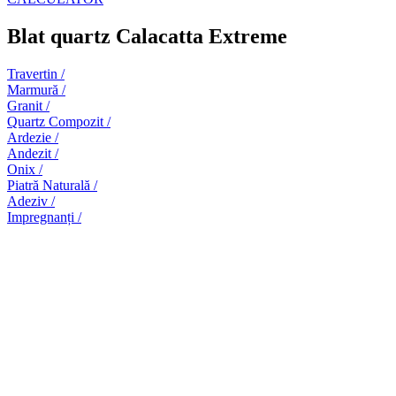
Blat quartz Calacatta Extreme
Travertin /
Marmură /
Granit /
Quartz Compozit /
Ardezie /
Andezit /
Onix /
Piatră Naturală /
Adeziv /
Impregnanți /