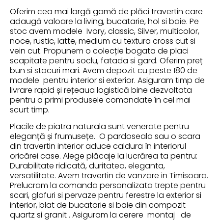
Oferim cea mai largă gamă de plăci travertin care
adaugă valoare la living, bucatarie, hol si baie. Pe
stoc avem modele Ivory, classic, Silver, multicolor,
noce, rustic, latte, medium cu textura cross cut si
vein cut. Propunem o colecție bogata de placi
scapitate pentru soclu, fatada si gard. Oferim preț
bun si stocuri mari. Avem depozit cu peste 180 de
modele pentru interior si exterior. Asiguram timp de
livrare rapid și rețeaua logistică bine dezvoltata
pentru a primi produsele comandate în cel mai
scurt timp.
Placile de piatra naturala sunt venerate pentru
eleganță și frumusețe. O pardoseala sau o scara
din travertin interior aduce caldura în interiorul
oricărei case. Alege plăcaje la lucrărea ta pentru:
Durabilitate ridicată, duritatea, eleganta,
versatilitate. Avem travertin de vanzare in Timisoara.
Prelucram la comanda personalizata trepte pentru
scari, glafuri si pervaze pentru ferestre la exterior si
interior, blat de bucatarie si baie din compozit
quartz si granit . Asiguram la cerere montaj de