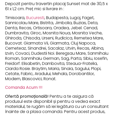
Depozit pentru travertin placaj Sunset mat de 30,5 x
61 x 1,2 cm. Preț mic si livrare in :
Timisoara,
Bucuresti
, Budapesta, Lugoj, Faget,
Sannicolau Mare, Bistrita, Jimbolia, Buzias, Deta,
Denta, Recas, Ortisoara, Oradea, Jebel. Cenad,
Dumbravita, Giroc, Mosnita Noua, Mosnita Veche,
Ghiroda, Chisoda, Urseni, Rudicica, Remetea Mare,
Bucovat. Giarmata Vii, Giarmata, Cluj Napoca,
Cerneteaz, Sinandrei, Sacalaz, Utvin, Recas, Albina,
Izvin, Covaci, Dudestii Noi. Beregsau Mare, Sanmihaiu
Roman, Sanmihaiu German, Sag, Parta, Sibiu, Iosefin,
Freidorf. Elisabetin, Dambovita, Steaua-Fratelia,
Ciarda Rosie. Braytim, Maria, Sinaia, Sagului, Plopi,
Cetate, Fabric, Aradului, Mehala, Dorobantilor,
Modern, Blascovici, Ronat.
Comanda Acum !!!
Ofertă promoțională!
Pentru a te asigura că
produsul este disponibil și pentru a vedea exact
materialul, te rugăm să iei legătura cu un consultant
înainte de a plasa comanda. Pentru acest produs,