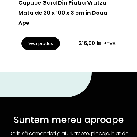
Capace Gard Din Piatra Vratza
Cork
Mata de 30 x 100 x 3 cm in Doua
cm
Ape
216,00
lei
Vezi produs
+TVA
Suntem mereu aproape
Doriți să comandați glafuri, trepte, placaje, blat de