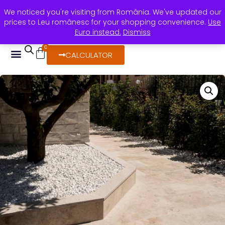
We noticed you're visiting from România. We've updated our
+40 736 388 206
horea@rocasdecor.ro
prices to Leu românesc for your shopping convenience.
Use
Calea Stan Vidrighin, nr. 24 Timișoara
Euro instead.
Dismiss
0
CALCULATOR
DESPRE NOI