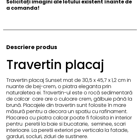
Solicitați imagini ale lotului existent înainte de
a comanda!
Descriere produs
Travertin placaj
Travertin placaj Sunset mat de 30,5 x 45,7 x 1,2 cm in
nuante de bej-crem, o piatra eleganta prin
naturaletea ei. Travertin-ul este o rocă sedimentară
de calcar care are o culoare crem, gălbuie până la
brună. Placajele din travertin sunt folosite în mare
măsură pentru a decora un spatiu cu rafinament.
Placarea cu piatra calcar poate fi folosita in interior
pentru peretii la baie si bucatarie, seminee, scari
interioare. La peretii exteriori pe verticala la fatade,
garduri, socluri, ziduri de sustinere.