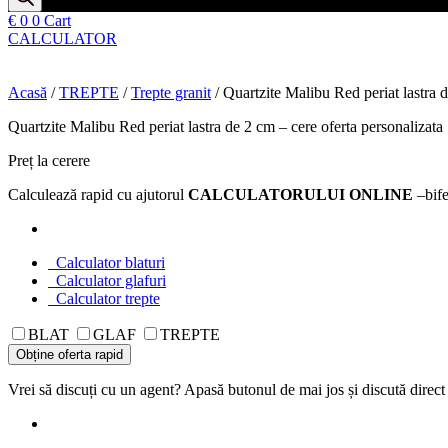
€
0
0
Cart
CALCULATOR
Acasă
/
TREPTE
/
Trepte granit
/ Quartzite Malibu Red periat lastra d
Quartzite Malibu Red periat lastra de 2 cm – cere oferta personalizata
Preț la cerere
Calculează rapid cu ajutorul
CALCULATORULUI ONLINE
–bife
Calculator blaturi
Calculator glafuri
Calculator trepte
BLAT
GLAF
TREPTE
Obține oferta rapid
Vrei să discuți cu un agent? Apasă butonul de mai jos și discută direct