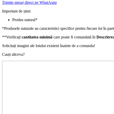
Trimite mesaj direct pe WhatAspp
Important de știut:
Produs natural*
*Produsele naturale au caracteristici specifice pentru fiecare lot în part
**Verificați
cantitatea minimă
care poate fi comandată în
Descriere
Solicitați imagini ale lotului existent înainte de a comanda!
Cauți altceva?