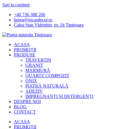
Sari la conținut
+40 736 388 206
horea@rocasdecor.ro
Calea Stan Vidrighin, nr. 24 Timișoara
ACASA
PROMOȚII
PRODUSE
TRAVERTIN
GRANIT
MARMURĂ
QUARTZ COMPOZIT
ONIX
PIATRĂ NATURALĂ
ADEZIV
IMPREGNANȚI ȘI DETERGENȚI
DESPRE NOI
BLOG
CONTACT
ACASA
PROMOȚII