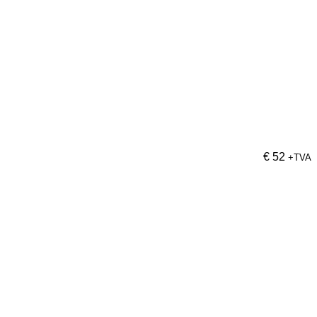
€
52
+TVA