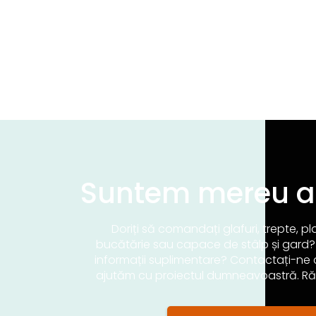
Suntem mereu 
Doriți să comandați glafuri, trepte, pl
bucătărie sau capace de stâlp și gard?
informații suplimentare? Contactați-ne c
ajutăm cu proiectul dumneavoastră. R