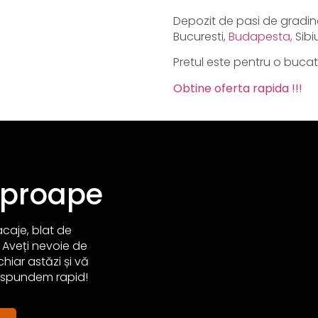
Depozit de pasi de gradina 
Bucuresti,
Budapesta,
Sibi
Pretul este pentru o bucat
Obtine oferta rapida !!!
aproape
acaje, blat de
 Aveți nevoie de
hiar astăzi și vă
ăspundem rapid!