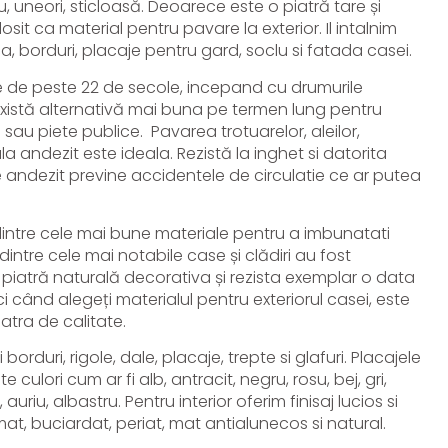
u, uneori, sticloasă. Deoarece este o piatră tare și
osit ca material pentru pavare la exterior. Il intalnim
a, borduri, placaje pentru gard, soclu si fatada casei.
te de peste 22 de secole, incepand cu drumurile
xistă alternativă mai buna pe termen lung pentru
 sau piete publice.
Pavarea trotuarelor, aleilor,
ala andezit este ideala.
Rezistă la inghet si datorita
e andezit previne accidentele de circulatie ce ar putea
za Mata de 30 x 100 x 3 cm in
Ardezie Sikis s
intre cele mai bune materiale pentru a imbunatati
Vezi produs
intre cele mai notabile case și clădiri au fost
piatră naturală decorativa și rezista exemplar o data
216,00
lei
+TVA
i când alegeți materialul pentru exteriorul casei, este
atra de calitate.
borduri, rigole, dale, placaje, trepte si glafuri. Placajele
e culori cum ar fi alb, antracit, negru, rosu, bej, gri,
uriu, albastru. Pentru interior oferim finisaj lucios si
mat, buciardat, periat, mat antialunecos si natural.