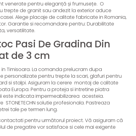
unt venerate pentru eleganță și frumusețe. O
 trepte de granit sau andezit la exterior aduce
casei. Alege placaje de calitate fabricate in Romania,
tor. Garantie si recomandare pentru: Durabilitate
a, versatilitate.
toc Pasi De Gradina Din
at de 3 cm
la in Timisoara. La comanda prelucram dupa
e personalizate pentru trepte la scari, glafuri pentru
rd si stalpi. Asiguram la cerere montaj de calitate
toata Europa. Pentru a proteja si intretine piatra
ii este indicata impermeabilizarea acesteia.
 STONETECHN solutie profesionala. Pastreaza
trei tale pe termen lung.
ontactati pentru următorul proiect. Vă asiguram că
elul de pregatire vor satisface si cele mai exigente