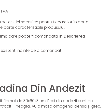
e TVA
cteristici specifice pentru fiecare lot în parte.
e parte caracteristicile produsului.
nimă
care poate fi comandată în
Descrierea
lui existent înainte de a comanda!
radina Din Andezit
it fiamat de 30x60x3 cm. Pasi din andezit sunt
de
antracit – neagră. Au o masa
omogenă, densă și grea,