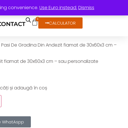
ping convenience.
Use Euro instead.
Dismiss
0
CALCULATOR
CONTACT
 Pasi De Gradina Din Andezit fiamat de 30x60x3 cm –
it fiamat de 30x60x3 cm – sau personalizate
căți și adaugă în coș
pe WhatAspp