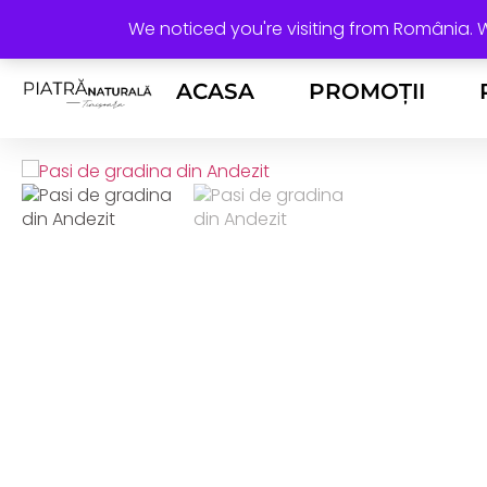
+40 736 388 206
horea@rocasdecor.ro
We noticed you're visiting from România.
ACASA
PROMOȚII