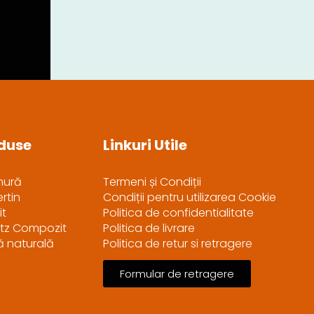
duse
Linkuri Utile
mură
Termeni și Condiții
rtin
Condiții pentru utilizarea Cookie
it
Politica de confidentialitate
tz Compozit
Politica de livrare
ră naturală
Politica de retur si retragere
Formular de retragere