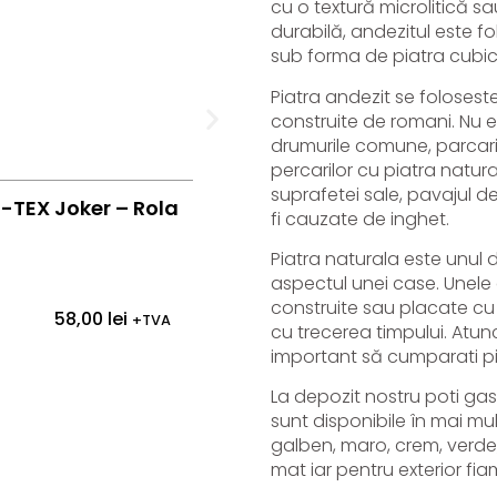
cu o textură microlitică sa
durabilă, andezitul este fol
sub forma de
piatra cubic
Piatra andezit se foloses
construite de romani.
Nu e
drumurile comune, parcari
percarilor cu piatra natur
suprafetei sale, pavajul d
-TEX Joker – Rola
Capace Gard Din Piatra Vrat
fi cauzate de inghet.
Doua Ape
Piatra naturala
este unul d
aspectul unei case. Unele d
construite sau placate cu 
Vezi produs
58,00
lei
+TVA
cu trecerea timpului. Atunc
important să cumparati pi
La depozit nostru poti gasi 
sunt disponibile în mai mult
galben, maro, crem, verde, a
mat iar pentru exterior fia