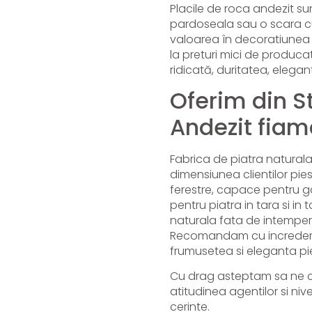
Placile de roca andezit s
pardoseala sau o scara cu
valoarea în decoratiunea 
la preturi mici de produca
ridicată, duritatea, elegant
Oferim din S
Andezit fiam
Fabrica de piatra natura
dimensiunea clientilor pies
ferestre, capace pentru ga
pentru piatra in tara si in 
naturala fata de intemper
Recomandam cu incredere
frumusetea si eleganta pie
Cu drag asteptam sa ne c
atitudinea agentilor si niv
cerinte.