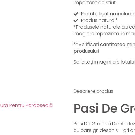
Important de știut:
Prețul afișat nu includ
Produs natural*
*Produsele naturale au cara
Imaginile reprezintă în mar
**Verificați
cantitatea mi
produsului
!
Solicitați imagini ale lotu
Descriere produs
Pasi De G
Pasi De Gradina Din Andez
culoare gri deschis – gri 