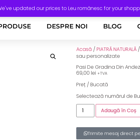
Calea Stan Vidrighin, nr. 24 Timișoara
 We've updated our prices to Leu românesc for your shop
PRODUSE
DESPRE NOI
BLOG
Acasă
/
PIATRĂ NATURALĂ
/
sau personalizate
Pasi De Gradina Din Andez
69,00
lei
+TVA
Preț / Bucată
Selectează numărul de Bu
Adaugă în Coș
Trimite mesaj direct 