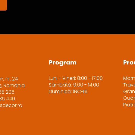
Program
Pro
Luni - Vineri: 8:00 - 17:00
Mar
n, nr. 24
Sâmbâtă: 9:00 - 14:00
Trave
iș, România
Duminică: ÎNCHIS
Gran
88 206
Quar
036 440
Piat
sdecor.ro