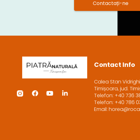
Contactați-ne
Contact Info
Calea Stan Vidrighi
Timișoara, jud. Tim
Telefon: +40 736 3
Telefon: +40 786 
Email: horea@roca