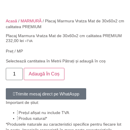
Acasă
/
MARMURĂ
/ Placaj Marmura Vratza Mat de 30x60x2 cm
calitatea PREMIUM
Placaj Marmura Vratza Mat de 30x60x2 cm calitatea PREMIUM
232,00
lei
+TVA
Preț / MP
Selectează cantitatea în Metrii Pătrați și adaugă în coș
Adaugă în Coș
Trimite mesaj direct pe WhatAspp
Important de știut:
Prețul afișat nu include TVA
Produs natural*
*Produsele naturale au caracteristici specifice pentru fiecare lot
în parte. Imaginile reprezintă în mare parte caracteristicile