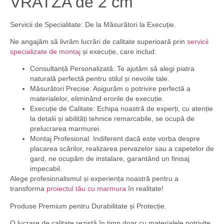
VRATZA de 2 cm
Servicii de Specialitate: De la Măsurători la Execuție.
Ne angajăm să livrăm lucrări de calitate superioară prin
servicii
specializate de montaj
și execuție, care includ:
Consultanță Personalizată:
Te ajutăm să alegi piatra
naturală perfectă pentru stilul și nevoile tale.
Măsurători Precise:
Asigurăm o potrivire perfectă a
materialelor, eliminând erorile de execuție.
Execuție de Calitate:
Echipa noastră de experți, cu atenție
la detalii și abilități tehnice remarcabile, se ocupă de
prelucrarea marmurei.
Montaj Profesional:
Indiferent dacă este vorba despre
placarea scărilor, realizarea pervazelor sau a capetelor de
gard, ne ocupăm de instalare, garantând un finisaj
impecabil.
Alege profesionalismul și experiența noastră pentru a
transforma
proiectul tău cu marmura
în realitate!
Produse Premium pentru Durabilitate și Protecție.
O lucrare de calitate rezistă în timp doar cu materialele potrivite.