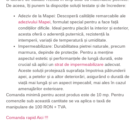
De aceea, îți punem la dispoziție soluții testate și de încredere:
Adeziv de la Mapei:
Descoperă calitățile remarcabile ale
adezivului Mapei
, formulat special pentru a face față
condițiilor dificile. Ideal pentru placări la interior și exterior,
acesta oferă o aderență puternică, rezistență la
intemperii, variații de temperatură și umiditate.
Impermeabilizare:
Durabilitatea pietrei naturale, precum
marmura, depinde de protecție. Pentru a menține
aspectul estetic și performanțele de lungă durată, este
crucial să aplici un
strat de impermeabilizare
adecvat
.
Aceste soluții protejează suprafața împotriva pătrunderii
apei, a petelor și a altor deteriorări, asigurând o durată de
viață mai lungă și un aspect impecabil, mai ales în cazul
amenajărilor exterioare.
Comanda minimă pentru acest produs este de
10 mp
. Pentru
comenzile sub această cantitate se va aplica o taxă de
manipulare de
100 RON + TVA
.
Comanda rapid Aici !!!