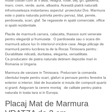
multe culoari cum ar fi alba, neagra, rosie, bej, gri, galbena,
maro, crem, verde, aurie, albastra. Această piatră naturală
infrumuseteaza instantaneu aspectul proiectului Dvs. Marmura
este o piatra naturala potrivita pentru pervaz, blat, perete,
perdoseala, scari, glaf. Se regaseste in spatii comerciale, office
si spatii rezidentiale.
Placile de marmură carrara, calacatta, thassos sunt venerate
pentru eleganță și frumusețe. O pardoseala sau o scara din
marmură aduce lux în interiorul oricărei case. Alege plăcaje de
marmură pentru lucrărea ta de la Rocas Timisoara pentru :
Durabilitate ridicată, duritatea, eleganta, versatilitate.
Ca
producator de piatra naturala detinem depozite mari in
Romania si Ungaria
.
Marmura de vanzare in Timisoara. Prelucram la comanda
clientului trepte pentru scari, glafuri si pervaze pentru ferestre la
exterior si interior, blat de bucatarie si insula din compozit quartz
si granit. Asiguram la cerere montaj de calitate pentru piatra
naturala in toata tara si in Europa.
Placaj Mat de Marmura