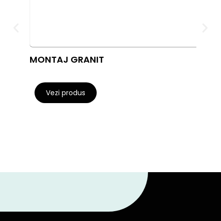
MONTAJ GRANIT
Oro 
cere
Vezi produs