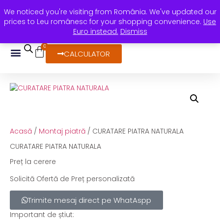
We noticed you're visiting from România. We've updated our
+40 736 388 206
horea@rocasdecor.ro
prices to Leu românesc for your shopping convenience.
Use
Calea Stan Vidrighin, nr. 24 Timișoara
Euro instead.
Dismiss
0
CALCULATOR
DESPRE NOI
Acasă
/
Montaj piatră
/ CURATARE PIATRA NATURALA
CURATARE PIATRA NATURALA
Preț la cerere
Solicită Ofertă de Preț personalizată
Trimite mesaj direct pe WhatAspp
Important de știut: