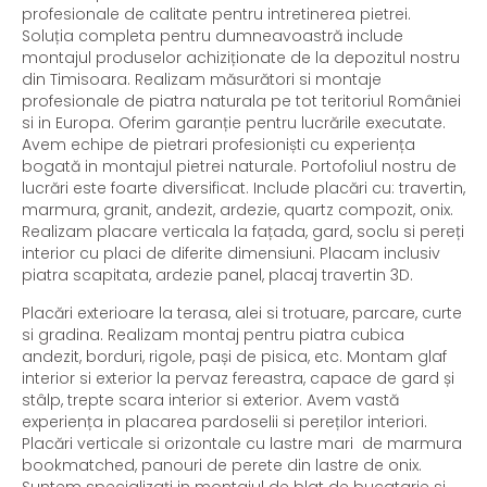
profesionale de calitate pentru intretinerea pietrei.
Soluția completa pentru dumneavoastră include
montajul produselor achiziționate de la depozitul nostru
din Timisoara. Realizam măsurători si montaje
profesionale de piatra naturala pe tot teritoriul României
si in Europa. Oferim garanție pentru lucrările executate.
Avem echipe de pietrari profesioniști cu experiența
bogată in montajul pietrei naturale. Portofoliul nostru de
lucrări este foarte diversificat. Include placări cu: travertin,
marmura, granit, andezit, ardezie, quartz compozit, onix.
Realizam placare verticala la fațada, gard, soclu si pereți
interior cu placi de diferite dimensiuni. Placam inclusiv
piatra scapitata, ardezie panel, placaj travertin 3D.
Placări exterioare la terasa, alei si trotuare, parcare, curte
si gradina. Realizam montaj pentru piatra cubica
andezit, borduri, rigole, pași de pisica, etc. Montam glaf
interior si exterior la pervaz fereastra, capace de gard și
stâlp, trepte scara interior si exterior. Avem vastă
experiența in placarea pardoselii si pereților interiori.
Placări verticale si orizontale cu lastre mari de marmura
bookmatched, panouri de perete din lastre de onix.
Suntem specializați in montajul de blat de bucatarie si