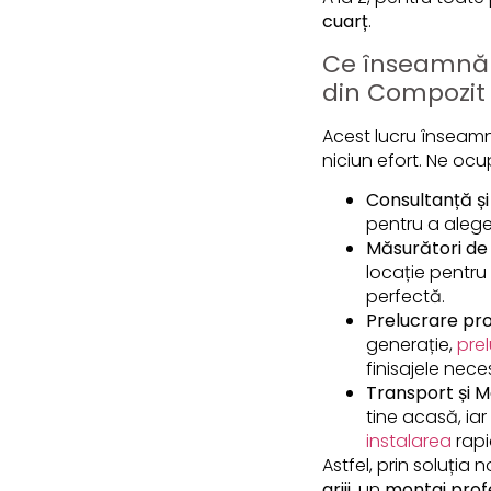
cuarț
.
Ce înseamnă „
din Compozit
Acest lucru înseamn
niciun efort. Ne oc
Consultanță și
pentru a alege 
Măsurători de 
locație pentru
perfectă.
Prelucrare pro
generație,
prel
finisajele nece
Transport și M
tine acasă, ia
instalarea
rapi
Astfel, prin soluția
griji
, un
montaj prof