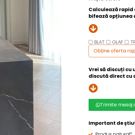
Calculează rapid 
bifează opțiunea 
BLAT
GLAF
T
Obține oferta rap
Vrei să discuți cu
discută direct cu
Trimite mesaj
Important de știu
Produs natural*