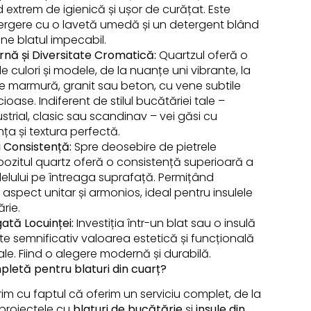
ind extrem de igienică și ușor de curățat. Este
tergere cu o lavetă umedă și un detergent blând
ne blatul impecabil.
nă și Diversitate Cromatică:
Quartzul oferă o
 culori și modele, de la nuanțe uni vibrante, la
 de marmură, granit sau beton, cu vene subtile
ioase. Indiferent de stilul bucătăriei tale –
ustrial, clasic sau scandinav – vei găsi cu
ța și textura perfectă.
i Consistență:
Spre deosebire de pietrele
ozitul quartz oferă o consistență superioară a
odelului pe întreaga suprafață. Permițând
aspect unitar și armonios, ideal pentru insulele
rie.
ată Locuinței:
Investiția într-un blat sau o insulă
te semnificativ valoarea estetică și funcțională
tale. Fiind o alegere modernă și durabilă.
mpletă pentru blaturi din cuarț?
im cu faptul că oferim un serviciu complet, de la
 proiectele cu
blaturi de bucătărie
și
insule din