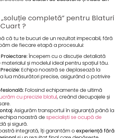
soluție completă” pentru Blaturi
 Cuart ?
ă că tu te bucuri de un rezultat impecabil, fără
upăm de fiecare etapă a procesului:
 Proiectare:
Începem cu o discuție detaliată
materialul și modelul ideal pentru spațiul tău.
Precizie:
Echipa noastră se deplasează la
 a lua măsurători precise, asigurând o potrivire
fesională:
Folosind echipamente de ultimă
ucrăm cu precizie blatul
, creând decupajele și
sare.
ontaj:
Asigurăm transportul în siguranță până la
r echipa noastră de
specialiști se ocupă de
dă și sigură.
 noastră integrată, îți garantăm o
experiență fără
esional
și un rezultat final care depășește