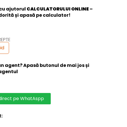
cu ajutorul
CALCULATORULUI ONLINE
–
dorită și apasă pe calculator!
REPTE
id
 un agent? Apasă butonul de mai jos și
 agentul
 direct pe WhatAspp
t: