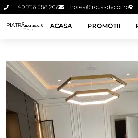
+40 736 388 206
horea@rocasdecor.ro
ACASA
PROMOȚII