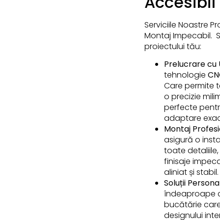
Accesibil
Serviciile Noastre P
Montaj Impecabil. S
proiectului tău:
Prelucrare cu 
tehnologie
CN
Care permite tă
o precizie mili
perfecte pentru
adaptare exact
Montaj Profesi
asigură o inst
toate detaliile
finisaje impec
aliniat și stabil.
Soluții Persona
îndeaproape cu
bucătărie care 
designului inter