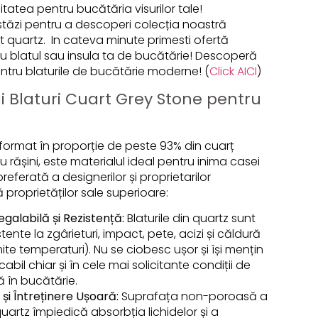
itatea pentru bucătăria visurilor tale!
ăzi pentru a descoperi colecția noastră
 quartz. In cateva minute primesti ofertă
u blatul sau insula ta de bucătărie! Descoperă
entru blaturile de bucătărie moderne! (
Click AICI
)
i Blaturi Cuart Grey Stone pentru
format în proporție de peste 93% din cuarț
 rășini, este materialul ideal pentru inima casei
referată a designerilor și proprietarilor
 proprietăților sale superioare:
egalabilă și Rezistență:
Blaturile din quartz sunt
tente la zgârieturi, impact, pete, acizi și căldură
te temperaturi). Nu se ciobesc ușor și își mențin
bil chiar și în cele mai solicitante condiții de
să în bucătărie.
și Întreținere Ușoară:
Suprafața non-poroasă a
uartz împiedică absorbția lichidelor și a