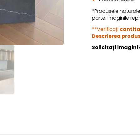
*Produsele naturale 
parte. Imaginile rep
**Verificați
cantit
Descrierea produs
Solicitați imagini