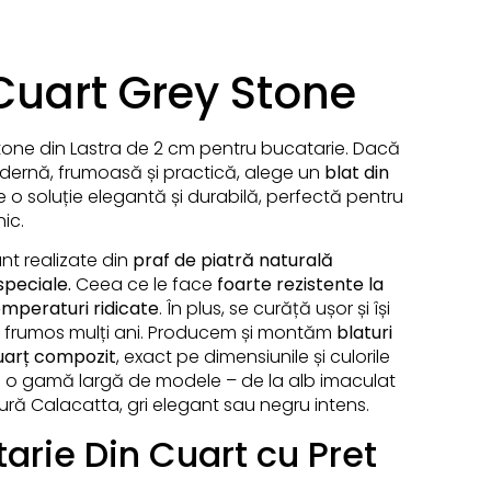
 Cuart Grey Stone
Stone din Lastra de 2 cm pentru bucatarie. Dacă
dernă, frumoasă și practică, alege un
blat din
te o soluție elegantă și durabilă, perfectă pentru
nic.
unt realizate din
praf de piatră naturală
speciale.
Ceea ce le face
foarte rezistente la
temperaturi ridicate
. În plus, se curăță ușor și își
 frumos mulți ani. Producem și montăm
blaturi
cuarț compozit
, exact pe dimensiunile și culorile
m o gamă largă de modele – de la alb imaculat
ato din Lastra de 2 cm
Blaturi Din Cua
ră Calacatta, gri elegant sau negru intens.
cm
tarie Din Cuart cu Pret