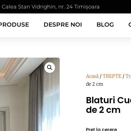
Calea Stan Vidrighin, nr. 24 Timișoara
PRODUSE
DESPRE NOI
BLOG
Acasă
/
TREPTE
/
Tr
de 2 cm
Blaturi Cu
de 2 cm
Preț la cerere