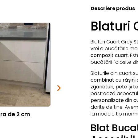
Descriere produs
Blaturi
Blaturi Cuart Grey 
vrei o bucătărie mo
compozit cuarț
. Es
bucătării folosite zil
Blaturile din cuarț s
combinat cu rășini 
zgârieturi, pete și 
păstrează aspectul
personalizate din 
dorite de tine. Ave
tra de 2 cm
Blaturi Cuart Calacatta Ven
la modele tip marmu
Blat Buca
Vezi produs