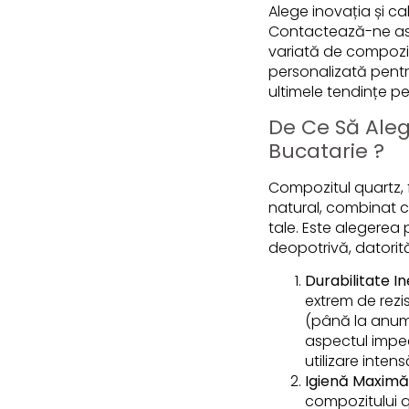
Alege inovația și cal
Contactează-ne ast
variată de compozit
personalizată pentr
ultimele tendințe p
De Ce Să Aleg
Bucatarie ?
Compozitul quartz, 
natural, combinat cu
tale. Este alegerea p
deopotrivă, datorită
Durabilitate In
extrem de rezis
(până la anumi
aspectul impeca
utilizare inten
Igienă Maximă 
compozitului q