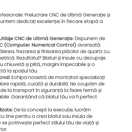
Vezi produs
rofesionale: Prelucrare CNC de Ultimă Generație și
untem dedicați excelenței în fiecare etapă a
Utilaje CNC de Ultimă Generație:
Dispunem de
C (Computer Numerical Control)
avansată.
ierea, frezarea și finisarea plăcilor de quartz cu
metrică. Rezultatul? Blaturi și insule cu decupaje
 chiuvetă și plită, margini impecabile și o
ă la spațiul tău.
onal:
Echipa noastră de montatori specializați
alare rapidă, curată și durabilă. Ne ocupăm de
, de la transport în siguranță la fixare fermă și
abile. Garantând că blatul tău va fi perfect
lizate:
De la concept la execuție, lucrăm
 tine pentru a crea blatul sau insula de
se potrivește perfect stilului tău de viață și
ior.