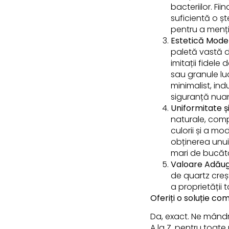
bacteriilor. Fi
suficientă o ș
pentru a menți
Estetică Moder
paletă vastă de
imitații fidele
sau granule luc
minimalist, ind
siguranță nuan
Uniformitate ș
naturale, comp
culorii și a m
obținerea unui 
mari de bucătă
Valoare Adăug
de quartz creș
a proprietății 
Oferiți o soluție co
Da, exact. Ne mândr
A la Z, pentru toate