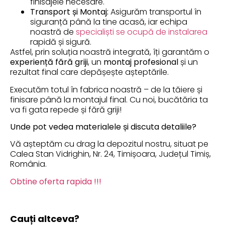
finisajele necesare.
Transport și Montaj:
Asigurăm transportul în
siguranță până la tine acasă, iar echipa
noastră de
specialiști se ocupă de instalarea
rapidă și sigură.
Astfel, prin soluția noastră integrată, îți garantăm o
experiență fără griji
, un
montaj profesional
și un
rezultat final care depășește așteptările.
Executăm totul în fabrica noastră – de la tăiere și
finisare până la montajul final. Cu noi, bucătăria ta
va fi gata repede și fără griji!
Unde pot vedea materialele și discuta detaliile?
Vă așteptăm cu drag la depozitul nostru, situat pe
Calea Stan Vidrighin, Nr. 24, Timișoara, Județul Timiș,
România.
Obtine oferta rapida !!!
Cauți altceva?