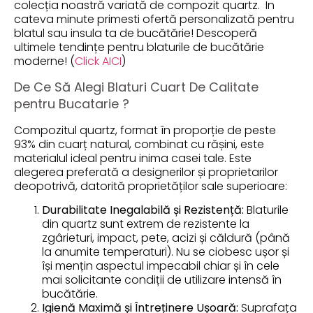
colecția noastră variată de compozit quartz. In
cateva minute primesti ofertă personalizată pentru
blatul sau insula ta de bucătărie! Descoperă
ultimele tendințe pentru blaturile de bucătărie
moderne! (
Click AICI
)
De Ce Să Alegi Blaturi Cuart De Calitate
pentru Bucatarie ?
Compozitul quartz, format în proporție de peste
93% din cuarț natural, combinat cu rășini, este
materialul ideal pentru inima casei tale. Este
alegerea preferată a designerilor și proprietarilor
deopotrivă, datorită proprietăților sale superioare:
Durabilitate Inegalabilă și Rezistență:
Blaturile
din quartz sunt extrem de rezistente la
zgârieturi, impact, pete, acizi și căldură (până
la anumite temperaturi). Nu se ciobesc ușor și
își mențin aspectul impecabil chiar și în cele
mai solicitante condiții de utilizare intensă în
bucătărie.
Igienă Maximă și Întreținere Ușoară:
Suprafața