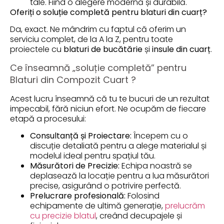
tale. Fiind o alegere modernă și durabilă.
Oferiți o soluție completă pentru blaturi din cuarț?
Da, exact. Ne mândrim cu faptul că oferim un
serviciu complet, de la A la Z, pentru toate
proiectele cu
blaturi de bucătărie
și
insule din cuarț
.
Ce înseamnă „soluție completă” pentru
Blaturi din Compozit Cuart ?
Acest lucru înseamnă că tu te bucuri de un rezultat
impecabil, fără niciun efort. Ne ocupăm de fiecare
etapă a procesului:
Consultanță și Proiectare:
Începem cu o
discuție detaliată pentru a alege materialul și
modelul ideal pentru spațiul tău.
Măsurători de Precizie:
Echipa noastră se
deplasează la locație pentru a lua măsurători
precise, asigurând o potrivire perfectă.
Prelucrare profesională:
Folosind
echipamente de ultimă generație,
prelucrăm
cu precizie blatul
, creând decupajele și