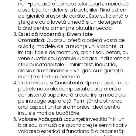
non-poroasă a compozitului quartz împiedică
absorbția lichidelor și a bacteriilor. Fiind extrem
de igienică și ușor de curățat. Este suficientă o
ștergere cu o lavetă umedă și un detergent
blând pentru a menține blatul impecabil.
Estetică Modernă și Diversitate
Cromatică:
Quartzul oferă o paletă vastă de
culori și modele, de la nuanțe uni vibrante, la
imitații fidele de marmură, granit sau beton, cu
vene subtile sau granule lucioase. Indiferent de
stilul bucătăriei tale – minimalist, industrial,
clasic sau scandinav – vei găsi cu siguranță
nuanța și textura perfectă.
Uniformitate și Consistență:
Spre deosebire de
pietrele naturale, compozitul quartz oferă o
consistență superioară a culorii și a modelului
pe întreaga suprafață. Permițând obținerea
unui aspect unitar și armonios, ideal pentru
insulele mari de bucătărie.
Valoare Adăugată Locuinței:
Investiția într-un
blat sau o insulă de quartz crește semnificativ
valoarea estetică și funcțională a proprietății