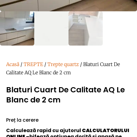
Acasă
/
TREPTE
/
Trepte quartz
/ Blaturi Cuart De
Calitate AQ Le Blanc de 2 cm
Blaturi Cuart De Calitate AQ Le
Blanc de 2 cm
Preț la cerere
Calculează rapid cu ajutorul
CALCULATORULUI
ONLINE
–bifează opțiunea dorită și apasă pe