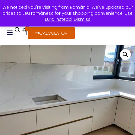
We noticed you're visiting from România. We've updated our
+40 736 388 206
horea@rocasdecor.ro
prices to Leu românesc for your shopping convenience.
Use
Calea Stan Vidrighin, nr. 24 Timișoara
Euro instead.
Dismiss
0
CALCULATOR
DESPRE NOI