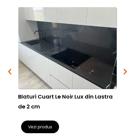
Blaturi Cuart Le Noir Lux din Lastra
Blat
de 2 cm
Eleg
Vezi produs