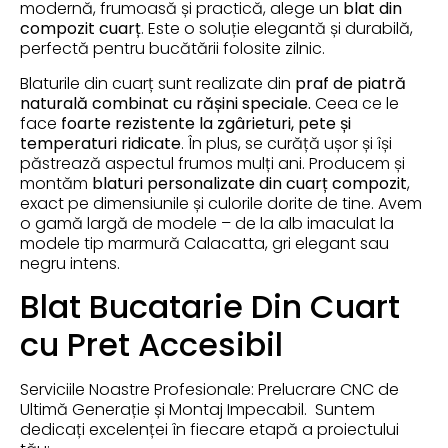
modernă, frumoasă și practică, alege un
blat din
compozit cuarț
. Este o soluție elegantă și durabilă,
perfectă pentru bucătării folosite zilnic.
Blaturile din cuarț sunt realizate din
praf de piatră
naturală combinat cu rășini speciale.
Ceea ce le
face
foarte rezistente la zgârieturi, pete și
temperaturi ridicate
. În plus, se curăță ușor și își
păstrează aspectul frumos mulți ani. Producem și
montăm
blaturi personalizate din cuarț compozit
,
exact pe dimensiunile și culorile dorite de tine. Avem
o gamă largă de modele – de la alb imaculat la
modele tip marmură Calacatta, gri elegant sau
negru intens.
Blat Bucatarie Din Cuart
cu Pret Accesibil
Serviciile Noastre Profesionale: Prelucrare CNC de
Ultimă Generație și Montaj Impecabil. Suntem
dedicați excelenței în fiecare etapă a proiectului