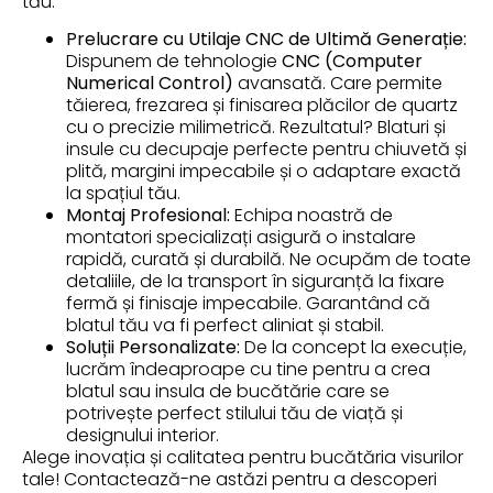
tău:
Prelucrare cu Utilaje CNC de Ultimă Generație:
Dispunem de tehnologie
CNC (Computer
Numerical Control)
avansată. Care permite
tăierea, frezarea și finisarea plăcilor de quartz
cu o precizie milimetrică. Rezultatul? Blaturi și
insule cu decupaje perfecte pentru chiuvetă și
plită, margini impecabile și o adaptare exactă
la spațiul tău.
Montaj Profesional:
Echipa noastră de
montatori specializați asigură o instalare
rapidă, curată și durabilă. Ne ocupăm de toate
detaliile, de la transport în siguranță la fixare
fermă și finisaje impecabile. Garantând că
blatul tău va fi perfect aliniat și stabil.
Soluții Personalizate:
De la concept la execuție,
lucrăm îndeaproape cu tine pentru a crea
blatul sau insula de bucătărie care se
potrivește perfect stilului tău de viață și
designului interior.
Alege inovația și calitatea pentru bucătăria visurilor
tale! Contactează-ne astăzi pentru a descoperi