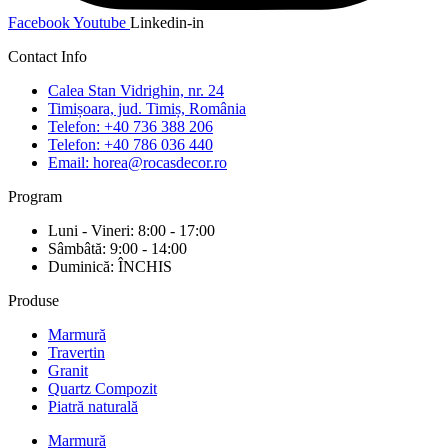
Facebook
Youtube
Linkedin-in
Contact Info
Calea Stan Vidrighin, nr. 24
Timișoara, jud. Timiș, România
Telefon: +40 736 388 206
Telefon: +40 786 036 440
Email: horea@rocasdecor.ro
Program
Luni - Vineri: 8:00 - 17:00
Sâmbâtă: 9:00 - 14:00
Duminică: ÎNCHIS
Produse
Marmură
Travertin
Granit
Quartz Compozit
Piatră naturală
Marmură