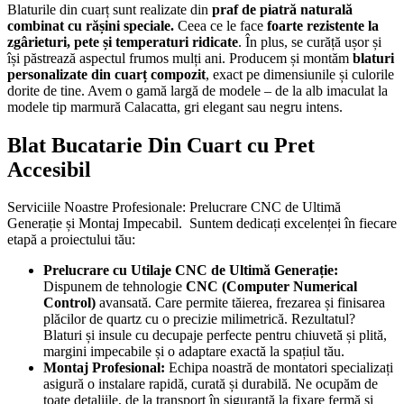
Blaturile din cuarț sunt realizate din
praf de piatră naturală
combinat cu rășini speciale.
Ceea ce le face
foarte rezistente la
zgârieturi, pete și temperaturi ridicate
. În plus, se curăță ușor și
își păstrează aspectul frumos mulți ani. Producem și montăm
blaturi
personalizate din cuarț compozit
, exact pe dimensiunile și culorile
dorite de tine. Avem o gamă largă de modele – de la alb imaculat la
modele tip marmură Calacatta, gri elegant sau negru intens.
Blat Bucatarie Din Cuart cu Pret
Accesibil
Serviciile Noastre Profesionale: Prelucrare CNC de Ultimă
Generație și Montaj Impecabil. Suntem dedicați excelenței în fiecare
etapă a proiectului tău:
Prelucrare cu Utilaje CNC de Ultimă Generație:
Dispunem de tehnologie
CNC (Computer Numerical
Control)
avansată. Care permite tăierea, frezarea și finisarea
plăcilor de quartz cu o precizie milimetrică. Rezultatul?
Blaturi și insule cu decupaje perfecte pentru chiuvetă și plită,
margini impecabile și o adaptare exactă la spațiul tău.
Montaj Profesional:
Echipa noastră de montatori specializați
asigură o instalare rapidă, curată și durabilă. Ne ocupăm de
toate detaliile, de la transport în siguranță la fixare fermă și