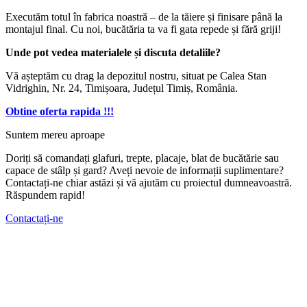
Executăm totul în fabrica noastră – de la tăiere și finisare până la
montajul final. Cu noi, bucătăria ta va fi gata repede și fără griji!
Unde pot vedea materialele și discuta detaliile?
Vă așteptăm cu drag la depozitul nostru, situat pe Calea Stan
Vidrighin, Nr. 24, Timișoara, Județul Timiș, România.
Obtine oferta rapida !!!
Suntem mereu aproape
Doriți să comandați glafuri, trepte, placaje, blat de bucătărie sau
capace de stâlp și gard? Aveți nevoie de informații suplimentare?
Contactați-ne chiar astăzi și vă ajutăm cu proiectul dumneavoastră.
Răspundem rapid!
Contactați-ne