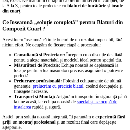
Da, exact. Ne mândrim cu faptul că oferim un serviciu complet, de
la A la Z, pentru toate proiectele cu
blaturi de bucătărie
și
insule
din cuarț
.
Ce înseamnă „soluție completă” pentru Blaturi din
Compozit Cuart ?
Acest lucru înseamnă că tu te bucuri de un rezultat impecabil, fără
niciun efort. Ne ocupăm de fiecare etapă a procesului:
Consultanță și Proiectare:
Începem cu o discuție detaliată
pentru a alege materialul și modelul ideal pentru spațiul tău.
Măsurători de Precizie:
Echipa noastră se deplasează la
locație pentru a lua măsurători precise, asigurând o potrivire
perfectă.
Prelucrare profesională:
Folosind echipamente de ultimă
generație,
prelucrăm cu precizie blatul
, creând decupajele și
finisajele necesare.
Transport și Montaj:
Asigurăm transportul în siguranță până
la tine acasă, iar echipa noastră de
specialiști se ocupă de
instalarea
rapidă și sigură.
Astfel, prin soluția noastră integrată, îți garantăm o
experiență fără
griji
, un
montaj profesional
și un rezultat final care depășește
așteptările.