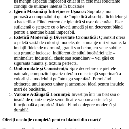
își mențin aspectul impecabil chiar și în cele mai solicitante
condiții de utilizare intensă în bucătărie.
Igienă Maximă și Întreținere Ușoară:
Suprafața non-
poroasă a compozitului quartz împiedică absorbția lichidelor și
a bacteriilor. Fiind extrem de igienică și ușor de curățat. Este
suficientă o ștergere cu o lavetă umedă și un detergent blând
pentru a menține blatul impecabil.
Estetică Modernă și Diversitate Cromatică:
Quartzul oferă
o paletă vastă de culori și modele, de la nuanțe uni vibrante, la
imitații fidele de marmură, granit sau beton, cu vene subtile
sau granule lucioase. Indiferent de stilul bucătăriei tale –
minimalist, industrial, clasic sau scandinav – vei găsi cu
siguranță nuanța și textura perfectă.
Uniformitate și Consistență:
Spre deosebire de pietrele
naturale, compozitul quartz oferă o consistență superioară a
culorii și a modelului pe întreaga suprafață. Permițând
obținerea unui aspect unitar și armonios, ideal pentru insulele
mari de bucătărie.
Valoare Adăugată Locuinței:
Investiția într-un blat sau o
insulă de quartz crește semnificativ valoarea estetică și
funcțională a proprietății tale. Fiind o alegere modernă și
durabilă.
Oferiți o soluție completă pentru blaturi din cuarț?