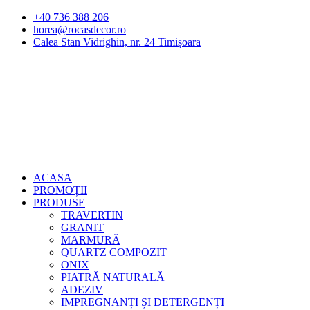
Sari
+40 736 388 206
la
horea@rocasdecor.ro
conținut
Calea Stan Vidrighin, nr. 24 Timișoara
ACASA
PROMOȚII
PRODUSE
TRAVERTIN
GRANIT
MARMURĂ
QUARTZ COMPOZIT
ONIX
PIATRĂ NATURALĂ
ADEZIV
IMPREGNANȚI ȘI DETERGENȚI