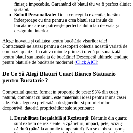
finisaje impecabile. Garantând că blatul tău va fi perfect aliniat
și stabil.
Soluții Personalizate:
De la concept la execuție, lucrăm
îndeaproape cu tine pentru a crea blatul sau insula de
bucătărie care se potrivește perfect stilului tău de viață și
designului interior.
Alege inovația și calitatea pentru bucătăria visurilor tale!
Contactează-ne astăzi pentru a descoperi colecția noastră variată de
compozit quartz. In cateva minute primesti ofertă personalizată
pentru blatul sau insula ta de bucătărie! Descoperă ultimele tendințe
pentru blaturile de bucătărie moderne! (
Click AICI
)
De Ce Să Alegi Blaturi Cuart Bianco Statuario
pentru Bucatarie ?
Compozitul quartz, format în proporție de peste 93% din cuarț
natural, combinat cu rășini, este materialul ideal pentru inima casei
tale. Este alegerea preferată a designerilor și proprietarilor
deopotrivă, datorită proprietăților sale superioare:
Durabilitate Inegalabilă și Rezistență:
Blaturile din quartz
sunt extrem de rezistente la zgârieturi, impact, pete, acizi și
căldură (până la anumite temperaturi). Nu se ciobesc ușor și