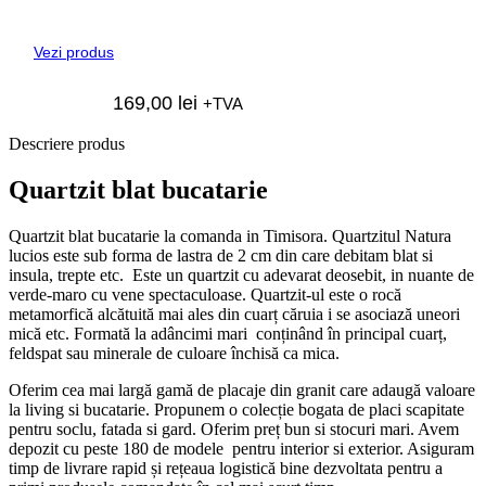
Vezi produs
169,00
lei
+TVA
Descriere produs
Quartzit blat bucatarie
Quartzit blat bucatarie la comanda in Timisora. Quartzitul Natura
lucios este sub forma de lastra de 2 cm din care debitam blat si
insula, trepte etc. Este un quartzit cu adevarat deosebit, in nuante de
verde-maro cu vene spectaculoase. Quartzit-ul este o rocă
metamorfică alcătuită mai ales din cuarț căruia i se asociază uneori
mică etc. Formată la adâncimi mari conținând în principal cuarț,
feldspat sau minerale de culoare închisă ca mica.
Oferim cea mai largă gamă de placaje din granit care adaugă valoare
la living si bucatarie. Propunem o colecție bogata de placi scapitate
pentru soclu, fatada si gard. Oferim preț bun si stocuri mari. Avem
depozit cu peste 180 de modele pentru interior si exterior. Asiguram
timp de livrare rapid și rețeaua logistică bine dezvoltata pentru a