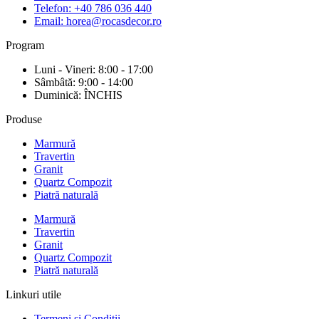
Telefon: +40 786 036 440
Email: horea@rocasdecor.ro
Program
Luni - Vineri: 8:00 - 17:00
Sâmbâtă: 9:00 - 14:00
Duminică: ÎNCHIS
Produse
Marmură
Travertin
Granit
Quartz Compozit
Piatră naturală
Marmură
Travertin
Granit
Quartz Compozit
Piatră naturală
Linkuri utile
Termeni și Condiții