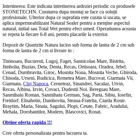
Intretinerea: Este indicata intretinerea ardeziei periodic cu produsele
STONETECHN. Curatarea dupa montaj se face cu soluții
profesionale. Ulterior dupa ce suprafata este curata si uscata, se
aplica impermeabilizant Natural Sealer pentru a menține aspectul
natural, initial sau Total Wet pentru efect umed. Operatiunea aceasta
se repeta la fiecare 6-8 ani, pentru placarile la exterior.
Depozit de Quartzite Natura lucios sub forma de lastra de 2 cm sub
forma de lastra de 2 cm si livrare in :
Timisoara, Bucuresti, Lugoj, Faget, Sannicolau Mare, Bistrita,
Jimbolia, Buzias, Deta, Denta, Recas, Ortisoara, Oradea, Jebel.
Cenad, Dumbravita, Giroc, Mosnita Noua, Mosnita Veche, Ghiroda,
Chisoda, Urseni, Rudicica, Remetea Mare, Bucovat. Giarmata Vii,
Giarmata,
Cluj Napoca
, Cerneteaz, Sinandrei, Sacalaz, Utvin,
Recas, Albina, Izvin, Covaci, Dudestii Noi. Beregsau Mare,
Sanmihaiu Roman, Sanmihaiu German, Sag, Parta, Sibiu, Iosefin,
Freidorf. Elisabetin, Dambovita, Steaua-Fratelia, Ciarda Rosie.
Braytim, Maria, Sinaia, Sagului, Plopi, Cetate, Fabric, Aradului,
Mehala, Dorobantilor, Modern, Blascovici, Ronat.
Obtine oferta rapida !!!
Cere oferta personalizata pentru lucrarea ta.