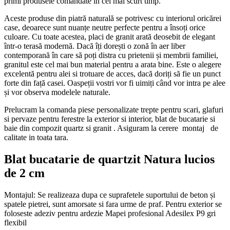
primi produsele comandate în cel mai scurt timp.
Aceste produse din piatră naturală se potrivesc cu interiorul oricărei
case, deoarece sunt nuanțe neutre perfecte pentru a însoți orice
culoare. Cu toate acestea, placi de granit arată deosebit de elegant
într-o terasă modernă. Dacă îți dorești o zonă în aer liber
contemporană în care să poți distra cu prietenii și membrii familiei,
granitul este cel mai bun material pentru a arata bine. Este o alegere
excelentă pentru alei si trotuare de acces, dacă doriți să fie un punct
forte din față casei. Oaspeții vostri vor fi uimiți când vor intra pe alee
și vor observa modelele naturale.
Prelucram la comanda piese personalizate trepte pentru scari, glafuri
si pervaze pentru ferestre la exterior si interior, blat de bucatarie si
baie din compozit quartz si granit . Asiguram la cerere montaj de
calitate in toata tara.
Blat bucatarie de quartzit Natura lucios
de 2 cm
Montajul: Se realizeaza dupa ce suprafetele suportului de beton și
spatele pietrei, sunt amorsate si fara urme de praf. Pentru exterior se
foloseste adeziv pentru ardezie Mapei profesional Adesilex P9 gri
flexibil