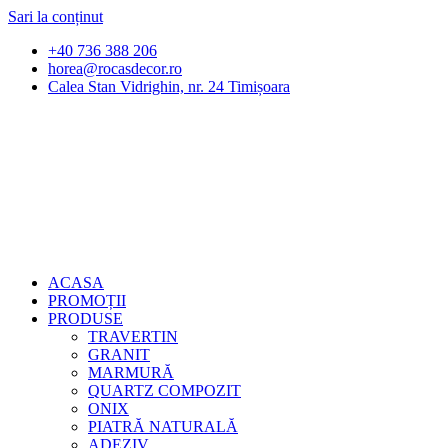
Sari la conținut
+40 736 388 206
horea@rocasdecor.ro
Calea Stan Vidrighin, nr. 24 Timișoara
ACASA
PROMOȚII
PRODUSE
TRAVERTIN
GRANIT
MARMURĂ
QUARTZ COMPOZIT
ONIX
PIATRĂ NATURALĂ
ADEZIV