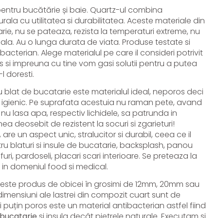
pentru bucătărie și baie. Quartz-ul combina
ala cu utilitatea si durabilitatea. Aceste materiale din
ie, nu se pateaza, rezista la temperaturi extreme, nu
itiala. Au o lunga durata de viata. Produse testate si
ibacterian. Alege materialul pe care il consideri potrivit
s si impreuna cu tine vom gasi solutii pentru a putea
l doresti.
 blat de bucatarie este materialul ideal, neporos deci
 si igienic. Pe suprafata acestuia nu raman pete, avand
 nu lasa apa, respectiv lichidele, sa patrunda in
ystery White de 2 cm
Cuart Technist
a deosebit de rezistent la socuri si zgarieturi!
i, are un aspect unic, stralucitor si durabil, ceea ce il
u blaturi si insule de bucatarie, backsplash, panou
Vezi produs
furi, pardoseli, placari scari interioare. Se preteaza la
 in domeniul food si medical.
 este produs de obicei în grosimi de 12mm, 20mm sau
ensiuni ale lastrei din compozit cuart sunt de
puțin poros este un material antibacterian astfel fiind
 bucatarie
si insula decât pietrele naturale. Executam si