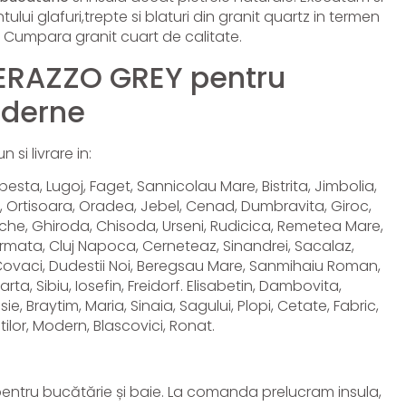
ui glafuri,trepte si blaturi din granit quartz in termen
e. Cumpara granit cuart de calitate.
TERAZZO GREY pentru
oderne
 si livrare in:
pesta, Lugoj, Faget, Sannicolau Mare, Bistrita, Jimbolia,
, Ortisoara, Oradea, Jebel, Cenad, Dumbravita, Giroc,
he, Ghiroda, Chisoda, Urseni, Rudicica, Remetea Mare,
rmata, Cluj Napoca, Cerneteaz, Sinandrei, Sacalaz,
n, Covaci, Dudestii Noi, Beregsau Mare, Sanmihaiu Roman,
a, Sibiu, Iosefin, Freidorf. Elisabetin, Dambovita,
e, Braytim, Maria, Sinaia, Sagului, Plopi, Cetate, Fabric,
ilor, Modern, Blascovici, Ronat.
pentru bucătărie și baie. La comanda prelucram insula,