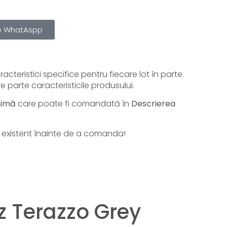
pe WhatAspp
cteristici specifice pentru fiecare lot în parte.
e parte caracteristicile produsului.
nimă
care poate fi comandată în
Descrierea
lui existent înainte de a comanda!
z Terazzo Grey