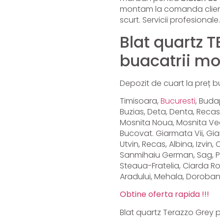
montam la comanda clientul
scurt. Servicii profesional
Blat quartz 
buacatrii m
Depozit de cuart la preț bun
Timisoara,
Bucuresti
, Buda
Buzias, Deta, Denta, Recas
Mosnita Noua, Mosnita Vec
Bucovat. Giarmata Vii, Gia
Utvin, Recas, Albina, Izvi
Sanmihaiu German, Sag, Part
Steaua-Fratelia, Ciarda Rosi
Aradului, Mehala, Dorobant
Obtine oferta rapida !!!
Blat quartz Terazzo Grey 