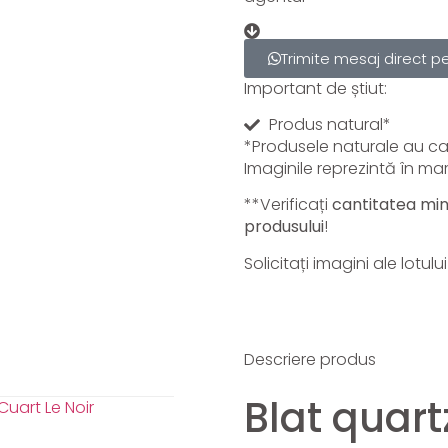
Trimite mesaj direct 
Important de știut:
Produs natural*
*Produsele naturale au cara
Imaginile reprezintă în mar
**Verificați
cantitatea mi
produsului
!
Solicitați imagini ale lotu
Descriere produs
Blat quart