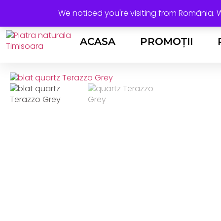
+40 736 388 206
horea@rocasdecor.ro
We noticed you're visiting from România.
ACASA
PROMOȚII