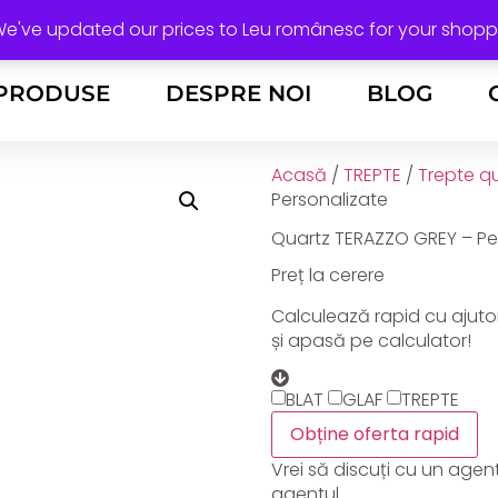
Calea Stan Vidrighin, nr. 24 Timișoara
 We've updated our prices to Leu românesc for your shop
PRODUSE
DESPRE NOI
BLOG
Acasă
/
TREPTE
/
Trepte q
Personalizate
Quartz TERAZZO GREY – Pen
Preț la cerere
Calculează rapid cu ajuto
și apasă pe calculator!
BLAT
GLAF
TREPTE
Obține oferta rapid
Vrei să discuți cu un agen
agentul