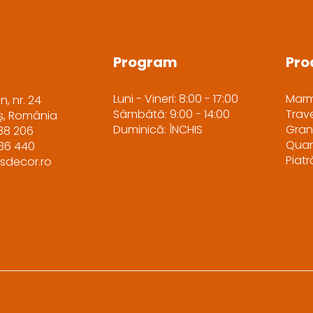
Program
Pro
Luni - Vineri: 8:00 - 17:00
Mar
n, nr. 24
Sâmbâtă: 9:00 - 14:00
Trave
iș, România
Duminică: ÎNCHIS
Gran
88 206
Quar
036 440
Piat
sdecor.ro