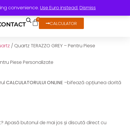
ping convenience.
Use Euro instead.
Dismiss
0
CALCULATOR
CONTACT
uartz
/ Quartz TERAZZO GREY – Pentru Piese
tru Piese Personalizate
rul
CALCULATORULUI ONLINE
–bifează opțiunea dorită
t? Apasă butonul de mai jos și discută direct cu