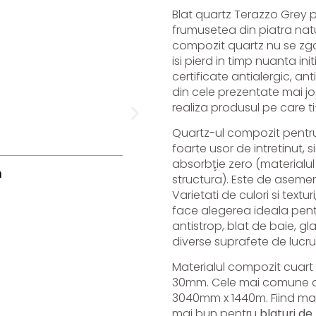
Blat quartz Terazzo Grey 
frumusetea din piatra natur
compozit quartz nu se zgar
isi pierd in timp nuanta in
certificate antialergic, ant
din cele prezentate mai jo
realiza produsul pe care ti-
Quartz-ul compozit pentru
foarte usor de intretinut,
absorbţie zero (materialul
m
Insula Moderna Din Cuart M
structura). Este de asemene
Varietati de culori si textur
face alegerea ideala pentr
Vezi produs
antistrop, blat de baie, gla
diverse suprafete de lucru
Materialul compozit cuart
30mm. Cele mai comune dim
3040mm x 1440m. Fiind mai 
mai bun pentru
blaturi de