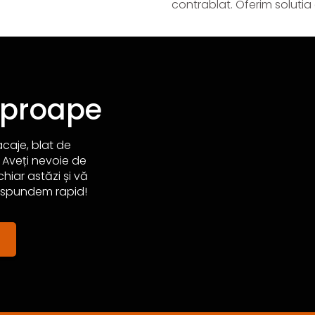
contrablat. Oferim solutia
aproape
acaje, blat de
 Aveți nevoie de
hiar astăzi și vă
ăspundem rapid!