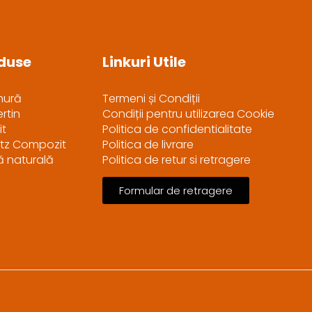
duse
Linkuri Utile
mură
Termeni și Condiții
rtin
Condiții pentru utilizarea Cookie
it
Politica de confidentialitate
tz Compozit
Politica de livrare
ră naturală
Politica de retur si retragere
Formular de retragere