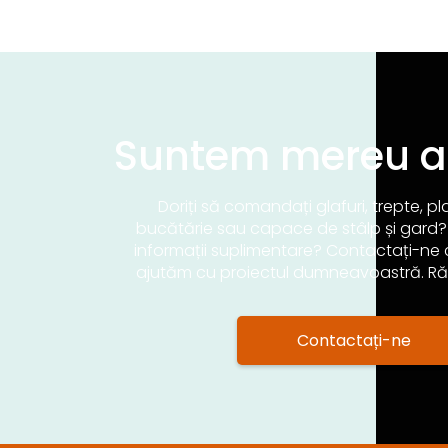
Suntem mereu 
Doriți să comandați glafuri, trepte, pl
bucătărie sau capace de stâlp și gard?
informații suplimentare? Contactați-ne c
ajutăm cu proiectul dumneavoastră. R
Contactați-ne