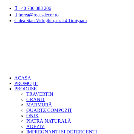
Sari
+40 736 388 206
la
horea@rocasdecor.ro
conținut
Calea Stan Vidrighin, nr. 24 Timișoara
ACASA
PROMOȚII
PRODUSE
TRAVERTIN
GRANIT
MARMURĂ
QUARTZ COMPOZIT
ONIX
PIATRĂ NATURALĂ
ADEZIV
IMPREGNANȚI ȘI DETERGENȚI