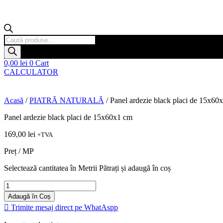
Products
search
0,00
lei
0
Cart
CALCULATOR
Acasă
/
PIATRĂ NATURALĂ
/ Panel ardezie black placi de 15x60
Panel ardezie black placi de 15x60x1 cm
169,00
lei
+TVA
Preț / MP
Selectează cantitatea în Metrii Pătrați și adaugă în coș
Cantitate
Panel
Adaugă în Coș
ardezie
Trimite mesaj direct pe WhatAspp
black
placi