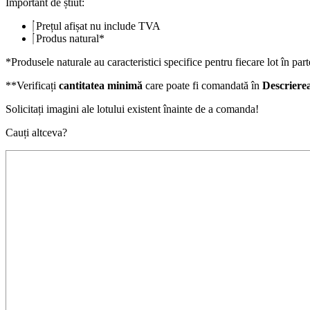
Important de știut:
de
15x60x1
Prețul afișat nu include TVA
cm
Produs natural*
*Produsele naturale au caracteristici specifice pentru fiecare lot în part
**Verificați
cantitatea minimă
care poate fi comandată în
Descriere
Solicitați imagini ale lotului existent înainte de a comanda!
Cauți altceva?