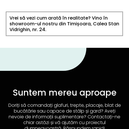
Vrei să vezi cum arată în realitate? Vino în
showroom-ul nostru din Timișoara, Calea Stan
Vidrighin, nr. 24.
Suntem mereu aproape
Doriți să comandați glafuri, trepte, placaje, blat de
bucătărie sau capace de stâlp și gard? Aveți
nevoie de informații suplimentare? Contactați-ne
chiar astăzi și vă ajutăm cu proiectul
dumneavoastră. Răspundem rapid!