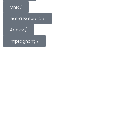
Onix /
Piatră Naturală /
Adeziv /
Impregnanți /