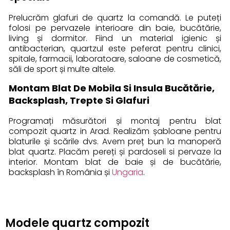
Prelucrăm glafuri de quartz la comandă. Le puteți
folosi pe pervazele interioare din baie, bucătărie,
living și dormitor. Fiind un material igienic și
antibacterian, quartzul este peferat pentru clinici,
spitale, farmacii, laboratoare, saloane de cosmetică,
săli de sport și multe altele.
Montam Blat De Mobila Si Insula Bucătărie,
Backsplash, Trepte Si Glafuri
Programați măsurători și montaj pentru blat
compozit quartz in Arad. Realizăm șabloane pentru
blaturile și scările dvs. Avem preț bun la manoperă
blat quartz. Placăm pereți și pardoseli si pervaze la
interior. Montam blat de baie și de bucătărie,
backsplash în România și
Ungaria
.
Modele quartz compozit