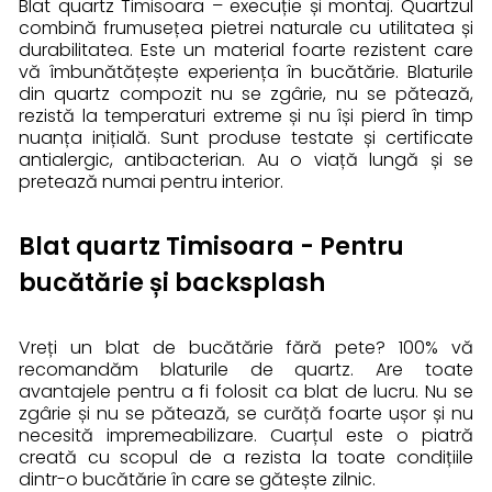
Blat quartz Timisoara – execuție și montaj. Quartzul
combină frumusețea pietrei naturale cu utilitatea și
durabilitatea. Este un material foarte rezistent care
vă îmbunătățește experiența în bucătărie. Blaturile
din quartz compozit nu se zgârie, nu se pătează,
rezistă la temperaturi extreme și nu își pierd în timp
nuanța inițială. Sunt produse testate și certificate
antialergic, antibacterian. Au o viață lungă și se
pretează numai pentru interior.
Blat quartz Timisoara - Pentru
bucătărie și backsplash
Vreți un blat de bucătărie fără pete? 100% vă
recomandăm blaturile de quartz. Are toate
avantajele pentru a fi folosit ca blat de lucru. Nu se
zgârie și nu se pătează, se curăță foarte ușor și nu
necesită impremeabilizare. Cuarțul este o piatră
creată cu scopul de a rezista la toate condițiile
dintr-o bucătărie în care se gătește zilnic.