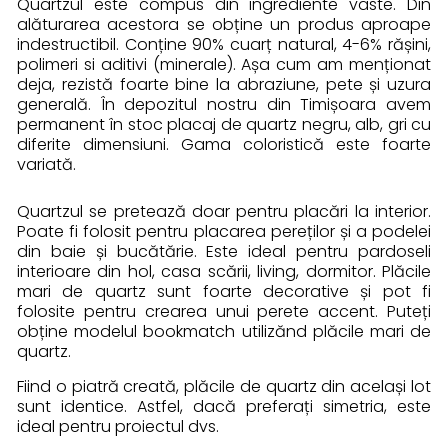
Quartzul este compus din ingrediente vaste. Din
alăturarea acestora se obține un produs aproape
indestructibil. Conține 90% cuarț natural, 4-6% rășini,
polimeri si aditivi (minerale). Așa cum am menționat
deja, rezistă foarte bine la abraziune, pete și uzura
generală. În depozitul nostru din Timișoara avem
permanent în stoc placaj de quartz negru, alb, gri cu
diferite dimensiuni. Gama coloristică este foarte
variată.
Quartzul se pretează doar pentru placări la interior.
Poate fi folosit pentru placarea pereților și a podelei
din baie și bucătărie. Este ideal pentru pardoseli
interioare din hol, casa scării, living, dormitor. Plăcile
mari de quartz sunt foarte decorative și pot fi
folosite pentru crearea unui perete accent. Puteți
obține modelul bookmatch utilizănd plăcile mari de
quartz.
Fiind o piatră creată, plăcile de quartz din același lot
sunt identice. Astfel, dacă preferați simetria, este
ideal pentru proiectul dvs.